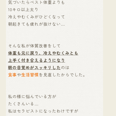
気づいたらベスト体重よりも
10キロ以上太り
冷えやむくみがひどくなって
朝起きても疲れが抜けない…
そんな私が体質改善をして
体重も元に戻り、冷えやむくみとも
上手く付き合えるようになり
朝の目覚めがスッキリした
のは
食事
や
生活習慣
を見直したからでした。
私の様に悩んでいる方が
たくさんいる…
私はセラピストになったわけですが